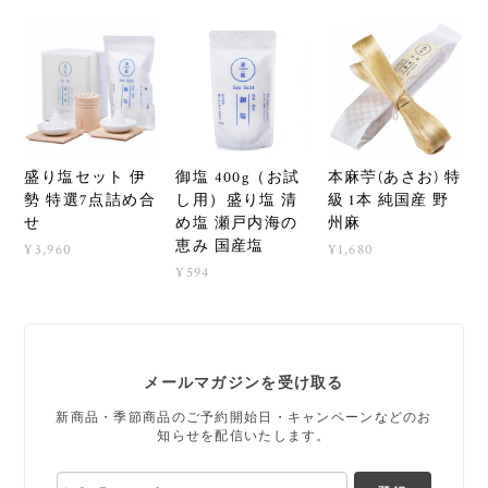
盛り塩セット 伊
御塩 400g（お試
本麻苧(あさお) 特
勢 特選7点詰め合
し用）盛り塩 清
級 1本 純国産 野
せ
め塩 瀬戸内海の
州麻
恵み 国産塩
¥3,960
¥1,680
¥594
メールマガジンを受け取る
新商品・季節商品のご予約開始日・キャンペーンなどのお
知らせを配信いたします。